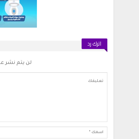
اترك رد
لن يتم نشر عنو