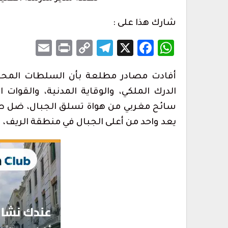
شارك هذا على :
Email
Print
Telegram
Copy
Facebook
WhatsApp
X
Link
أفادت مصادر مطلعة بأن السلطات المحل
الدرك الملكي، والوقاية المدنية، والقوات 
 إلى المغرب وعدد
العرائش.. توقيف مرشحة للهجرة السرية
تصريحات واتهامات…
سائح مغربي من هواة تسلق الجبال، ضل طري
أغسطس 8, 2026
يعد واحد من أعلى الجبال في منطقة الريف،
ل فعلاً لا تملك
وزارة التربية الوطنية تعلن عن مواعيد ا
المدرسي المقبل
أغسطس 7, 2026
ارتفاع حصيلة ضحايا محاولة اقتحام سبتة إلى 20
المغرب التطواني يدعو إلى جمعه العام
تحديات تنظيمية…
أغسطس 7, 2026