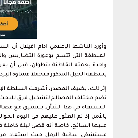
أس حفل الولاء
1.2 مليون درهم ل
تطوان لسينما البحر…
أغسطس 6, 2026
مراسم حفل أداء
أحكام بالحبس في حق سائقي سيارات 
بتطوان على خلفية أحداث…
أغسطس 5, 2026
وأورد الناشط الإعلامي ادام افيلال أن ا
المنطقة التي تتسم بوعورة التضاريس وال
واحدة بعمته القاطنة بتطوان، قبل أن يف
بمنطقة الجبل المذكور متحملا قساوة البرد و
العرائش.. توقيف مرشحة للهجرة السرية
تصريحات واتهامات…
أغسطس 8, 2026
إثر ذلك، يضيف المصدر، أشرفت السلطة الإ
تضم مختلف المصالح لتشكيل فرق للبحث و
المستقاة في هذا الشأن، بتنسيق مع مصالح ا
بالأمر، إذ تم العثور عليهم في اليوم الموا
عليها السائح، خاصة أنه قضى ليلة كاملة في
مستشفى سانية الرمل حيث استفاد من 