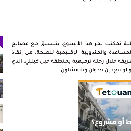
ية تمكنت بحر هذا الأسبوع، بتنسيق مع مصالح
المساعدة والمندوبية الإقليمية للصحة، من إنقاذ
 بعد
الحرس المدني بسبتة المحتلة يطلق قناة
تواصل للإبلاغ عن…
قه خلال رحلة ترفيهية بمنطقة جبل كيلتي، الذي
أغسطس 5, 2026
 والواقع بين تطوان وشفشاون.
لدخول
إحباط تهريب 350 كيلوغرامًا من الشيرا محشوة
داخل قوالب…
أغسطس 5, 2026
 وسط
ولاية أمن طنجة تنجح في توقيف فرنسي
مبحوث عنه دوليًا بتهمة…
أغسطس 4, 2026