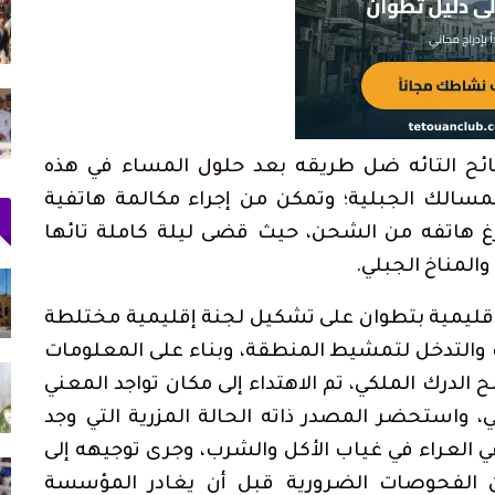
دعم الدورة الـ31 لمهرجان
حكومة سبتة: بين 3 و5 آلاف مهاجر ما زالوا
داخل المدينة و862…
أغسطس 3, 2026
أجرة
اتحاد المقاولات الإعلامية بتطوان يشيد بصمود
الصحافيين…
أغسطس 3, 2026
لسائح التائه ضل طريقه بعد حلول المساء في هذه
مسالك الجبلية؛ وتمكن من إجراء مكالمة هاتفية
رغ هاتفه من الشحن، حيث قضى ليلة كاملة تائها
المناخ الجبلي.
 بعد
أحكام بالحبس في حق سائقي سيارات أجرة
بتطوان على خلفية أحداث…
أغسطس 5, 2026
قليمية بتطوان على تشكيل لجنة إقليمية مختلطة
التدخل لتمشيط المنطقة، وبناء على المعلومات
ارتفاع حصيلة ضحايا محاولة اقتحام سبتة إلى 20
لدرك الملكي، تم الاهتداء إلى مكان تواجد المعني
جثة بمصلحة الطب…
أغسطس 1, 2026
لي، واستحضر المصدر ذاته الحالة المزرية التي وجد
 العراء في غياب الأكل والشرب، وجرى توجيهه إلى
73 ألف مهاجر غادروا سبتة إلى المغرب وعدد
القتلى يرتفع لـ71
الفحوصات الضرورية قبل أن يغادر المؤسسة