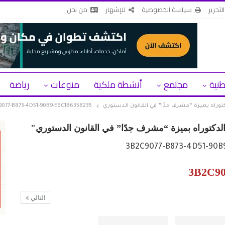
لتحرير
سياسة الخصوصية
للإشهار
من نحن
طنية
مجتمع
أنشطة ملكية
منوعات
رياضة
توراه بميزة “مشرف جدًا” في القانون الدستوري
077-B873-4D51-90B9-E6C1B635B235
الدكتوراه بميزة “مشرف جدًا” في القانون الدستوري"
3B2C90
التالي