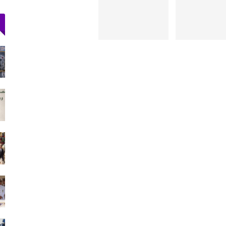
لدخول
إحباط تهريب 350 كيلوغرامًا من الشيرا محشوة
داخل قوالب…
أغسطس 5, 2026
 وسط
ولاية أمن طنجة تنجح في توقيف فرنسي
مبحوث عنه دوليًا بتهمة…
أغسطس 4, 2026
دعم الدورة الـ31 لمهرجان
حكومة سبتة: بين 3 و5 آلاف مهاجر ما زالوا
داخل المدينة و862…
أغسطس 3, 2026
أجرة
اتحاد المقاولات الإعلامية بتطوان يشيد بصمود
الصحافيين…
أغسطس 3, 2026
قناة
73 ألف مهاجر غادروا سبتة إلى المغرب وعدد