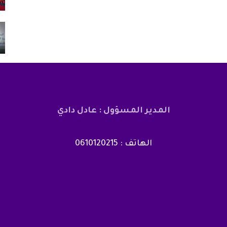
أغسطس 3, 2026
لدخول
الحرس المدني بسبتة المحتلة يطلق قناة
تواصل للإبلاغ عن…
أغسطس 5, 2026
المدير المسؤول : عادل دادي
الهاتف : 0610120215