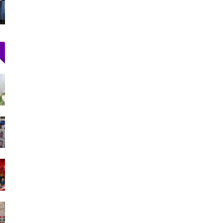
القتلى يرتفع لـ71
أغسطس 2, 2026
را محشوة
أحكام بالحبس في حق سائقي سيارات أجرة
بتطوان على خلفية أحداث…
أغسطس 5, 2026
رنسي
ارتفاع حصيلة ضحايا محاولة اقتحام سبتة إلى 20
جثة بمصلحة الطب…
أغسطس 1, 2026
 وسط
73 ألف مهاجر غادروا سبتة إلى المغرب وعدد
القتلى يرتفع لـ71
أغسطس 2, 2026
دعم الدورة الـ31 لمهرجان
اتحاد المقاولات الإعلامية بتطوان يشيد بصمود
الصحافيين…