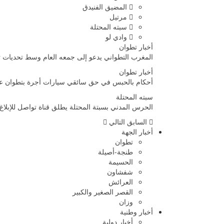
المضيق الفنيدق
مرتيل
سبته المحتلة
وادي لو
أخبار تطوان
المغرب التطواني يدعو إلى جمعه العام وسط تحديات 
أخبار تطوان
أحكام بالحبس في حق سائقي سيارات أجرة بتطوان على
سبته المحتلة
الحرس المدني بسبتة المحتلة يطلق قناة تواصل للإبلاغ
السابق
التالي
أخبار الجهة
تطوان
طنجة-أصيلة
الحسيمة
شفشاون
العرائش
القصر الصغير والكبير
وزان
أخبار وطنية
أخبار دولية