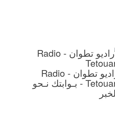
راديو تطوان - Radio
Tetouan - بـوابتك نـحو
لخبر