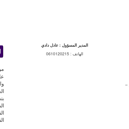
المدير المسؤول : عادل دادي
الهاتف : 0610120215
مو
عل
وا
الح
ب
ت
القانون