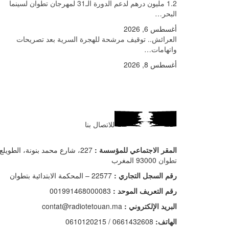
1.2 مليون درهم لدعم الدورة الـ31 لمهرجان تطوان لسينما
البحر…
أغسطس 6, 2026
العرائش.. توقيف مرشحة للهجرة السرية بعد تصريحات
واتهامات…
أغسطس 8, 2026
للاتصال بنا
المقر الاجتماعي للمؤسسة :
227، شارع محمد بنونة، الطويلع –
تطوان
93000 المغرب
رقم السجل التجاري :
22577 – المحكمة الابتدائية بتطوان
رقم التعريف الموحد :
001991468000083
البريد الإلكتروني :
contat@radiotetouan.ma
الهاتف:
0661432608 / 0610120215