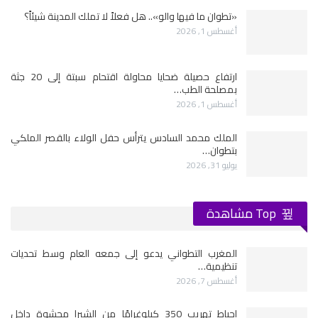
«تطوان ما فيها والو».. هل فعلاً لا تملك المدينة شيئاً؟
أغسطس 1, 2026
ارتفاع حصيلة ضحايا محاولة اقتحام سبتة إلى 20 جثة
بمصلحة الطب…
أغسطس 1, 2026
الملك محمد السادس يترأس حفل الولاء بالقصر الملكي
بتطوان…
يوليو 31, 2026
Top مشاهدة
المغرب التطواني يدعو إلى جمعه العام وسط تحديات
تنظيمية…
أغسطس 7, 2026
إحباط تهريب 350 كيلوغرامًا من الشيرا محشوة داخل