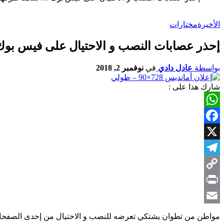
الأخيرة
مختارات
إحذر عصابات النصب و الاحتيال على فيس ب
بواسطة
عادل دادي
في
نوفمبر 2, 2018
شارك هذا على :
WhatsApp
Facebook
X
Telegram
Copy
Link
Print
Email
مواطن من تطوان يشتكي تعرضه للنصب و الاحتيال من إحدى الصفحات ال