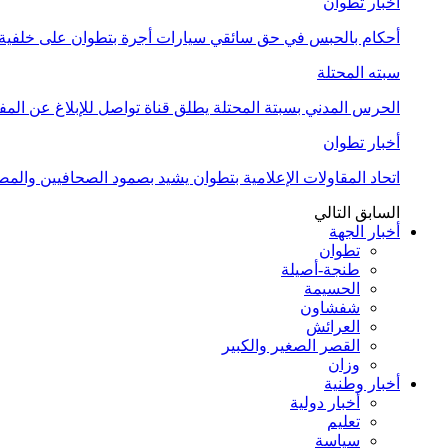
أخبار تطوان
أحكام بالحبس في حق سائقي سيارات أجرة بتطوان على خلفية أ
سبته المحتلة
الحرس المدني بسبتة المحتلة يطلق قناة تواصل للإبلاغ عن المف
أخبار تطوان
اتحاد المقاولات الإعلامية بتطوان يشيد بصمود الصحافيين وال
السابق
التالي
أخبار الجهة
تطوان
طنجة-أصيلة
الحسيمة
شفشاون
العرائش
القصر الصغير والكبير
وزان
أخبار وطنية
أخبار دولية
تعليم
سياسة