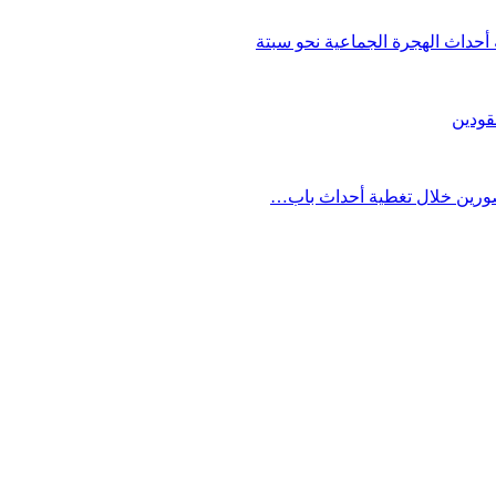
حداث الهجرة الجماعية نحو سبتة
قودين
مصورين خلال تغطية أحداث باب…