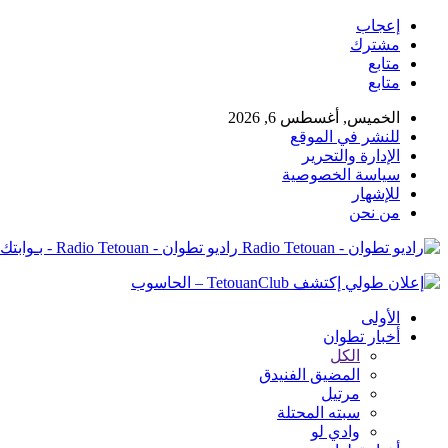
إعجاب
مشترك
متابع
متابع
الخميس, أغسطس 6, 2026
للنشر في الموقع
الإدارة والتحرير
سياسة الخصوصية
للإشهار
من نحن
راديو تطوان - Radio Tetouan - بـوابتك نـحو الخبر
الأولى
أخبار تطوان
الكل
المضيق الفنيدق
مرتيل
سبته المحتلة
وادي لو