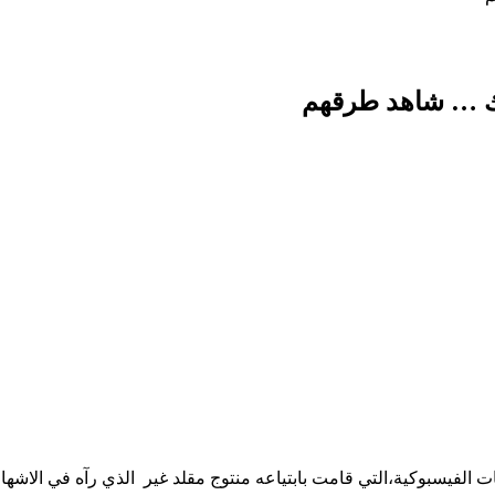
وك … شاهد طرقهم
فيسبوكية،التي قامت بابتياعه منتوج مقلد غير الذي رآه في الاشهار