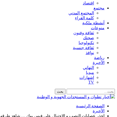
اقتصاد
مجتمع
المجتمع المدني
كلمة القراء
أنشطة ملكية
منوعات
ثقافة وفنون
صحتك
تكنولوجيا
ثقافة جنسية
نوافذ
رياضة
الأخيرة
التهاني
ميديا
إشهارات
TV
الصفحة الرئيسية
الأخيرة
إحذر عصابات النصب و الاحتيال على فيس بوك … شاهد طرقه