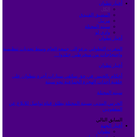
أخبار تطوان
الكل
المضيق الفنيدق
مرتيل
سبته المحتلة
وادي لو
أخبار تطوان
المغرب التطواني يدعو إلى جمعه العام وسط تحديات تنظيمية
واحتجاجات من منخرطين جمّدوا…
أخبار تطوان
أحكام بالحبس في حق سائقي سيارات أجرة بتطوان على
خلفية أحداث الهجرة الجماعية نحو سبتة
سبته المحتلة
الحرس المدني بسبتة المحتلة يطلق قناة تواصل للإبلاغ عن
المفقودين
السابق
التالي
أخبار الجهة
تطوان