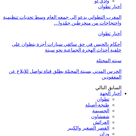
وادي لو
أخبار تطوان
المغرب التطواني يدعو إلى جمعه العام وسط تحديات تنظيمية
واحتجاجات من منخرطين جمّدوا…
أخبار تطوان
أحكام بالحبس في حق سائقي سيارات أجرة بتطوان على
خلفية أحداث الهجرة الجماعية نحو سبتة
سبته المحتلة
الحرس المدني بسبتة المحتلة يطلق قناة تواصل للإبلاغ عن
المفقودين
السابق
التالي
أخبار الجهة
تطوان
طنجة-أصيلة
الحسيمة
شفشاون
العرائش
القصر الصغير والكبير
وزان