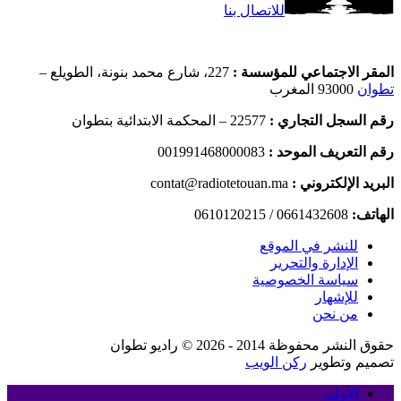
للاتصال بنا
المقر الاجتماعي للمؤسسة :
227، شارع محمد بنونة، الطويلع –
تطوان
93000 المغرب
رقم السجل التجاري :
22577 – المحكمة الابتدائية بتطوان
رقم التعريف الموحد :
001991468000083
البريد الإلكتروني :
contat@radiotetouan.ma
الهاتف:
0661432608 / 0610120215
للنشر في الموقع
الإدارة والتحرير
سياسة الخصوصية
للإشهار
من نحن
حقوق النشر محفوظة 2014 - 2026 © راديو تطوان
تصميم وتطوير
ركن الويب
الأولى