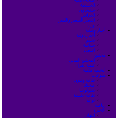
طنجة-أصيلة
الحسيمة
شفشاون
العرائش
القصر الصغير والكبير
وزان
أخبار وطنية
أخبار دولية
تعليم
سياسة
اقتصاد
مجتمع
المجتمع المدني
كلمة القراء
أنشطة ملكية
منوعات
ثقافة وفنون
صحتك
تكنولوجيا
ثقافة جنسية
نوافذ
رياضة
الأخيرة
التهاني