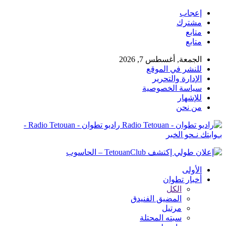
إعجاب
مشترك
متابع
متابع
الجمعة, أغسطس 7, 2026
للنشر في الموقع
الإدارة والتحرير
سياسة الخصوصية
للإشهار
من نحن
راديو تطوان - Radio Tetouan -
بـوابتك نـحو الخبر
الأولى
أخبار تطوان
الكل
المضيق الفنيدق
مرتيل
سبته المحتلة