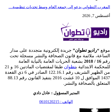
المغرب التطواني يدعو إلى جمعه العام وسط تحديات تنظيمية…
أغسطس 7, 2026
موقع
“راديو تطوان”
جريدة إلكترونية متجددة على مدار
الساعة، ملائمة مع قانون الصحافة والنشر مسجلة تحت
رقم
16 / 2018
بشعبة الحريات العامة بالنيابة العامة
للمحكمة الابتدائية ب
تطوان
طبقا لمقتضيات المادتين 16 و 21
من الظهير الشريف رقم 122.16.1 الصادر في 6 ذي القعدة
1437 الموافق ل 10 غشت 2016 بتنفيذ القانون رقم 88.13
المتعلق بالصحافة والنشر.
المدير المسؤول : عادل دادي
الهاتف : 0610120215