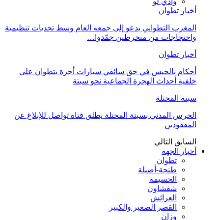
وادي لو
أخبار تطوان
المغرب التطواني يدعو إلى جمعه العام وسط تحديات تنظيمية
واحتجاجات من منخرطين جمّدوا…
أخبار تطوان
أحكام بالحبس في حق سائقي سيارات أجرة بتطوان على
خلفية أحداث الهجرة الجماعية نحو سبتة
سبته المحتلة
الحرس المدني بسبتة المحتلة يطلق قناة تواصل للإبلاغ عن
المفقودين
السابق
التالي
أخبار الجهة
تطوان
طنجة-أصيلة
الحسيمة
شفشاون
العرائش
القصر الصغير والكبير
وزان