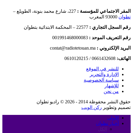
المقر الاجتماعي للمؤسسة :
227، شارع محمد بنونة، الطويلع –
تطوان
93000 المغرب
رقم السجل التجاري :
22577 – المحكمة الابتدائية بتطوان
رقم التعريف الموحد :
001991468000083
البريد الإلكتروني :
contat@radiotetouan.ma
الهاتف:
0661432608 / 0610120215
للنشر في الموقع
الإدارة والتحرير
سياسة الخصوصية
للإشهار
من نحن
حقوق النشر محفوظة 2014 - 2026 © راديو تطوان
تصميم وتطوير
ركن الويب
الأولى
أخبار تطوان
الكل