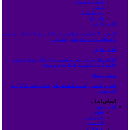
المضيق الفنيدق
مرتيل
سبته المحتلة
وادي لو
أخبار تطوان
المغرب التطواني يدعو إلى جمعه العام وسط تحديات تنظيمية
واحتجاجات من منخرطين جمّدوا…
أخبار تطوان
أحكام بالحبس في حق سائقي سيارات أجرة بتطوان على
خلفية أحداث الهجرة الجماعية نحو سبتة
سبته المحتلة
الحرس المدني بسبتة المحتلة يطلق قناة تواصل للإبلاغ عن
المفقودين
السابق
التالي
أخبار الجهة
تطوان
طنجة-أصيلة
الحسيمة
شفشاون