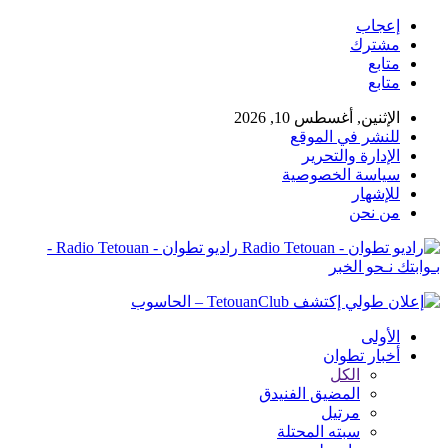
إعجاب
مشترك
متابع
متابع
الإثنين, أغسطس 10, 2026
للنشر في الموقع
الإدارة والتحرير
سياسة الخصوصية
للإشهار
من نحن
راديو تطوان - Radio Tetouan -
بـوابتك نـحو الخبر
الأولى
أخبار تطوان
الكل
المضيق الفنيدق
مرتيل
سبته المحتلة