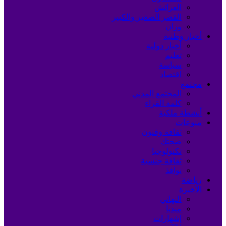
العرائش
القصر الصغير والكبير
وزان
أخبار وطنية
أخبار دولية
تعليم
سياسة
اقتصاد
مجتمع
المجتمع المدني
كلمة القراء
أنشطة ملكية
منوعات
ثقافة وفنون
صحتك
تكنولوجيا
ثقافة جنسية
نوافذ
رياضة
الأخيرة
التهاني
ميديا
إشهارات