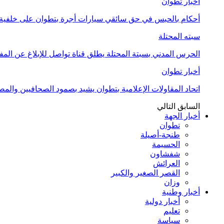
أخبار تطوان
أحكام بالحبس في حق سائقي سيارات أجرة بتطوان على خلفية أ
سبته المحتلة
الحرس المدني بسبتة المحتلة يطلق قناة تواصل للإبلاغ عن المف
أخبار تطوان
اتحاد المقاولات الإعلامية بتطوان يشيد بصمود الصحافيين وال
السابق
التالي
أخبار الجهة
تطوان
طنجة-أصيلة
الحسيمة
شفشاون
العرائش
القصر الصغير والكبير
وزان
أخبار وطنية
أخبار دولية
تعليم
سياسة