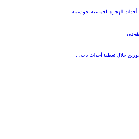
حداث الهجرة الجماعية نحو سبتة
قودين
مصورين خلال تغطية أحداث باب…