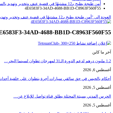
أمن طنجة يطيح بـ12 مشتبهًا في قضية عنف وتخدير وتهديد بالسلاح الأبيض
4E6583F3-34AD-4688-BB1D-C8963F560F55
العودة إلى "أمن طنجة يطيح بـ12 مشتبهًا في قضية عنف وتخدير وتهديد بالسلاح الأبيض"
E6583F3-34AD-4688-BB1D-C8963F560F55
آخر ما كاين
1.2 مليون درهم لدعم الدورة الـ31 لمهرجان تطوان لسينما البحر…
أغسطس 6, 2026
أحكام بالحبس في حق سائقي سيارات أجرة بتطوان على خلفية أحدا
أغسطس 5, 2026
الحرس المدني بسبتة المحتلة يطلق قناة تواصل للإبلاغ عن…
أغسطس 5, 2026