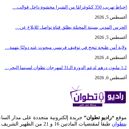
إحباط تهريب 350 كيلوغرامًا من الشيرا محشوة داخل قوالب…
أغسطس 5, 2026
الحرس المدني بسبتة المحتلة يطلق قناة تواصل للإبلاغ عن…
أغسطس 5, 2026
ولاية أمن طنجة تنجح في توقيف فرنسي مبحوث عنه دوليًا بتهمة…
أغسطس 4, 2026
1.2 مليون درهم لدعم الدورة الـ31 لمهرجان تطوان لسينما البحر…
أغسطس 6, 2026
موقع
“راديو تطوان”
جريدة إلكترونية متجددة على مدار السا
ب
تطوان
طبقا لمقتضيات المادتين 16 و 21 من الظهير الشريف رقم 122.16.1 الصادر في 6 ذي القعدة 1437 الموافق ل 10 غشت 2016 بتنفيذ القانون رقم 88.13 المتعلق بالصحافة والنشر.