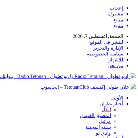
إعجاب
مشترك
متابع
متابع
الجمعة, أغسطس 7, 2026
للنشر في الموقع
الإدارة والتحرير
سياسة الخصوصية
للإشهار
من نحن
راديو تطوان - Radio Tetouan - بـوابتك نـحو الخبر
الأولى
أخبار تطوان
الكل
المضيق الفنيدق
مرتيل
سبته المحتلة
وادي لو