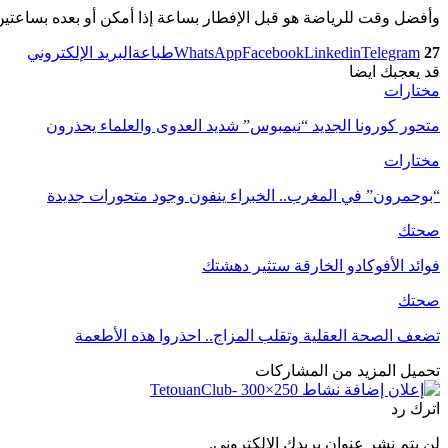
وأفضل وقت للرياضة هو قبل الإفطار بساعة إذا أمكن أو بعده بساعتين
27
Telegram
Linkedin
Facebook
WhatsApp
طباعة
البريد الإلكتروني
قد يعجبك ايضا
مختارات
متحور كورونا الجديد “نيمبوس” شديد العدوى والعلماء يحذرون
مختارات
“بوحمرون” في المغرب.. الخبراء ينفون وجود متحورات جديدة
صحتك
فوائد الأفوكادو الخارقة ستثير دهشتك
صحتك
تضعف الصحة العقلية وتقلب المزاج.. احذروا هذه الأطعمة
تحميل المزيد من المشاركات
اترك رد
لن يتم نشر عنوان بريدك الإلكتروني.