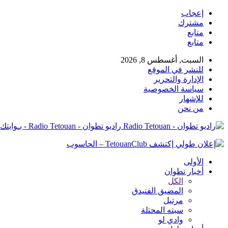
إعجاب
مشترك
متابع
متابع
السبت, أغسطس 8, 2026
للنشر في الموقع
الإدارة والتحرير
سياسة الخصوصية
للإشهار
من نحن
راديو تطوان - Radio Tetouan - بـوابتك نـحو الخبر
الأولى
أخبار تطوان
الكل
المضيق الفنيدق
مرتيل
سبته المحتلة
وادي لو