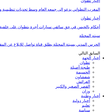
أخبار تطوان
المغرب التطواني يدعو إلى جمعه العام وسط تحديات تنظيمية
أخبار تطوان
أحكام بالحبس في حق سائقي سيارات أجرة بتطوان على خلفية أ
سبته المحتلة
الحرس المدني بسبتة المحتلة يطلق قناة تواصل للإبلاغ عن المف
السابق
التالي
أخبار الجهة
تطوان
طنجة-أصيلة
الحسيمة
شفشاون
العرائش
القصر الصغير والكبير
وزان
أخبار وطنية
أخبار دولية
تعليم
سياسة