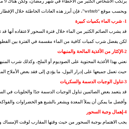
يرتكب الأشخاص الكثير من الأخطاء في شهر رمضان، ولكن هناك 9 منها شائعة أثناء فترتي السحور وما بعد الفطور.
وبحسب موقع “webteb”، فإن أبرز هذه العادات الخاطئة خلال الإفطار كالتالي:
1- شرب الماء بكميات كبيرة
قد يشرب الصائم الكثير من الماء خلال فترة السحور لاعتقاده أنها ق
لكن يفضل شرب كميات كافية من الماء مقسمة في الفترة بين الفطور 
2-الإكثار من الأغذية المالحة والمنبهات
نعني بهذا الأغذية المحتوية على الصوديوم أو الملح، وكذلك شرب المنبه
حيث تعمل جميعها على إدرار البول، ما يؤدي إلى فقد بعض الأملاح ال
3-تناول الوجبات الدسمة والسكريات
قد يتعمد بعض الصائمين تناول الوجبات الدسمة جدًا والحلويات في السح
وأفضل ما يمكن أن يملأ المعدة ويشعر بالشبع هو الخضراوات والفواكه
4-إهمال وجبة السحور
يجب الاهتمام بوجبة السحور من حيث وقتها المقارب لوقت الإمساك وهو